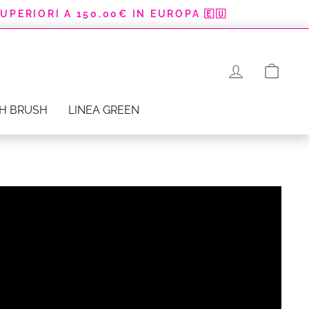
SUPERIORI A 150,00€ IN EUROPA 🇪🇺
CAR
H BRUSH
LINEA GREEN