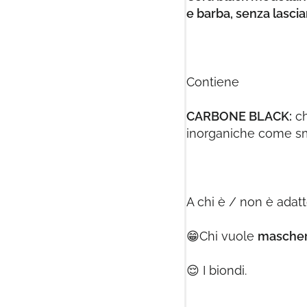
e barba, senza lasci
Contiene
CARBONE BLACK:
ch
inorganiche come sm
A chi è / non è adat
😁
Chi vuole
mascherar
😌
I biondi.