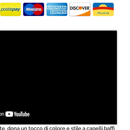
, dona un tocco di colore e stile a capelli,baffi