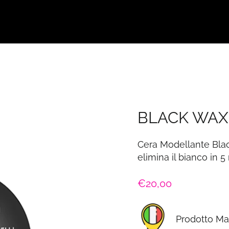
BLACK WAX
Cera Modellante Black
elimina il bianco in 5
P
€20,00
r
e
Prodotto Mad
z