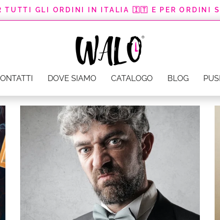
TUTTI GLI ORDINI IN ITALIA 🇮🇹 E PER ORDINI 
P
a
u
s
a
ONTATTI
DOVE SIAMO
CATALOGO
BLOG
PUS
s
l
i
d
e
s
h
o
w