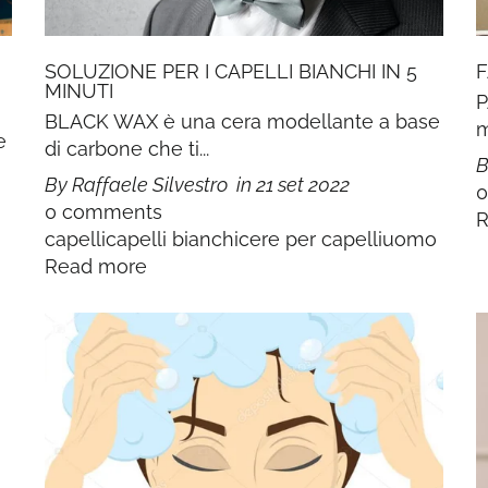
SOLUZIONE PER I CAPELLI BIANCHI IN 5
F
MINUTI
P
BLACK WAX è una cera modellante a base
m
e
di carbone che ti...
B
By Raffaele Silvestro
in
21 set 2022
0 comments
R
capelli
capelli bianchi
cere per capelli
uomo
Read more