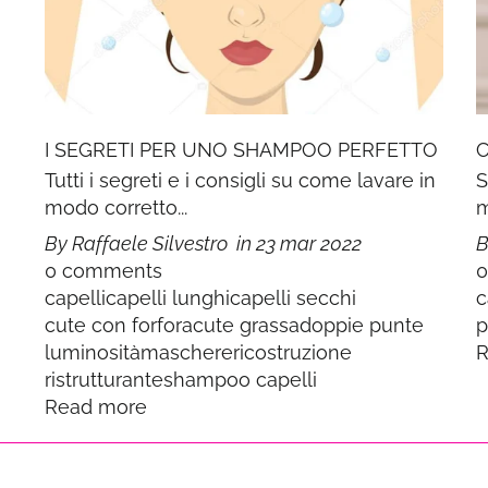
I SEGRETI PER UNO SHAMPOO PERFETTO
Tutti i segreti e i consigli su come lavare in
S
modo corretto...
m
By Raffaele Silvestro
in
23 mar 2022
B
0 comments
capelli
capelli lunghi
capelli secchi
c
cute con forfora
cute grassa
doppie punte
p
luminosità
maschere
ricostruzione
R
ristrutturante
shampoo capelli
Read more