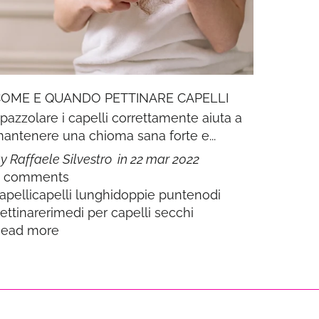
COME E QUANDO PETTINARE CAPELLI
pazzolare i capelli correttamente aiuta a
antenere una chioma sana forte e...
y Raffaele Silvestro
in
22 mar 2022
0 comments
apelli
capelli lunghi
doppie punte
nodi
ettinare
rimedi per capelli secchi
ead more