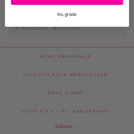
IDENTITÀ PARRUCCHIERI
No, grazie
Via Zante 30, Milano, 20138
INDICAZIONI
SITO WEB
MENU PRINCIPALE
ISCRIVITI ALLA NEWSLETTER
DOVE SIAMO
SILVE S.A.S / P.I. 03611260617
L
Italiano
I