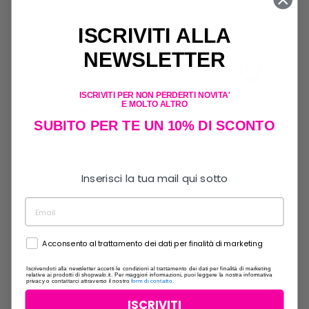
ISCRIVITI ALLA
NEWSLETTER
ISCRIVITI PER NON PERDERTI NOVITA'
E MOLTO ALTRO
SUBITO PER TE UN 10% DI SCONTO
Inserisci la tua mail qui sotto
Acconsento al trattamento dei dati per finalità di marketing
IDENTITÀ PARRUCCHIERI
Iscrivendoti alla newsletter accetti le condizioni al trattamento dei dati per finalità di marketing
Via Mantova 3, Milano, 20135
relative ai prodotti di shopwalo.it. Per maggiori informazioni, puoi leggere la nostra informativa
privacy o contattarci attraverso il nostro
form di contatto.
INDICAZIONI
SITO WEB
ISCRIVITI