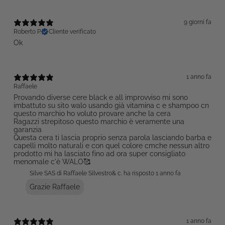
9 giorni fa
Roberto P.
Cliente verificato
Ok
1 anno fa
Raffaele
Provando diverse cere black e all improvviso mi sono
imbattuto su sito walo usando già vitamina c e shampoo cn
questo marchio ho voluto provare anche la cera
Ragazzi strepitoso questo marchio è veramente una
garanzia
Questa cera ti lascia proprio senza parola lasciando barba e
capelli molto naturali e con quel colore cmche nessun altro
prodotto mi ha lasciato fino ad ora super consigliato
menomale c'è WALO🥰
Silve SAS di Raffaele Silvestro& c. ha risposto
1 anno fa
Grazie Raffaele
1 anno fa