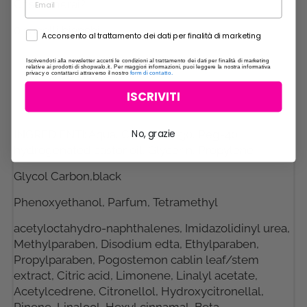
Cosa amerai?
0 capelli bianchi.
Acconsento al trattamento dei dati per finalità di marketing
Iscrivendoti alla newsletter accetti le condizioni al trattamento dei dati per finalità di marketing
relative ai prodotti di shopwalo.it. Per maggiori informazioni, puoi leggere la nostra informativa
privacy o contattarci attraverso il nostro
form di contatto.
ISCRIVITI
No, grazie
INGREDIENTI: Aqua, Ceteareth-30, Peg-40
hydrogenated castor oil, Glycerin, Propylene
Glycol Carbon,black
Phenoxyethanol, Parfum, Tetramethyl
acetyloctahydro-naphthalenes, Imidazolidinyl urea,
Methylparaben, Disodium edta, Ethylparaben,
Propylparaben, Pogostemon cablin leaf/stem
extract, Citric acid, Limonene, Linalyl acetate,
Acetylcedrene, Citronellol, Hydroxycitronellal,