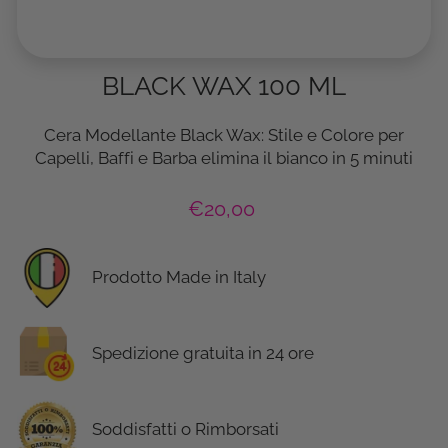
BLACK WAX 100 ML
Cera Modellante Black Wax: Stile e Colore per
Capelli, Baffi e Barba elimina il bianco in 5 minuti
P
€20,00
r
e
z
Prodotto Made in Italy
z
o
r
Spedizione gratuita in 24 ore
e
g
o
Soddisfatti o Rimborsati
l