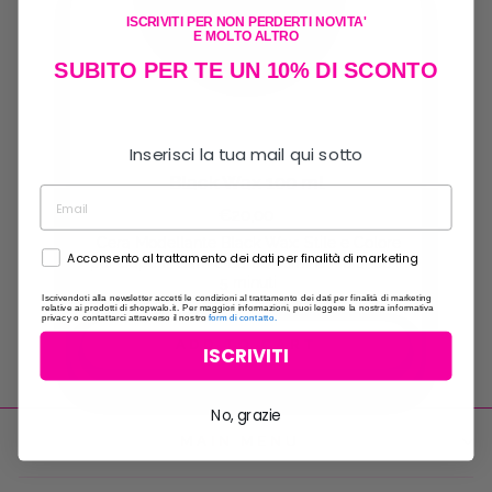
ISCRIVITI PER NON PERDERTI NOVITA'
E MOLTO ALTRO
SUBITO PER TE UN 10% DI SCONTO
Inserisci la tua mail qui sotto
Black Wax 100 ml
€20,00
Cera Modellante Black Wax: Stile e Colore
Acconsento al trattamento dei dati per finalità di marketing
per Capelli, Baffi e Barba elimina il bianco in
5 minuti
Iscrivendoti alla newsletter accetti le condizioni al trattamento dei dati per finalità di marketing
relative ai prodotti di shopwalo.it. Per maggiori informazioni, puoi leggere la nostra informativa
privacy o contattarci attraverso il nostro
form di contatto.
ADD TO CART
ISCRIVITI
No, grazie
MAIN MENU